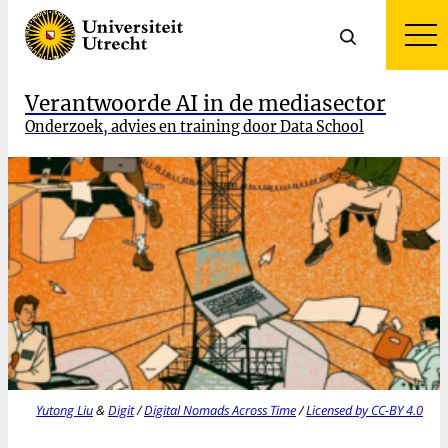
Verantwoorde AI in de mediasector
Onderzoek, advies en training door Data School
Yutong Liu
&
Digit
/
Digital Nomads Across Time
/
Licensed by CC-BY 4.0